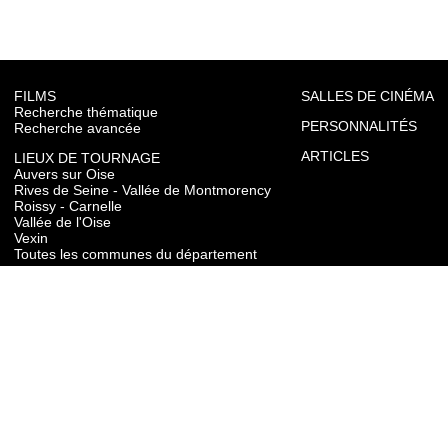
FILMS
SALLES DE CINÉMA
Recherche thématique
PERSONNALITÉS
Recherche avancée
ARTICLES
LIEUX DE TOURNAGE
Auvers sur Oise
Rives de Seine - Vallée de Montmorency
Roissy - Carnelle
Vallée de l'Oise
Vexin
Toutes les communes du département
TOURISME
Auvers sur Oise
Rives de Seine - Vallée de Montmorency
Roissy - Carnelle
Vallée de l'Oise
Vexin
CONTACT