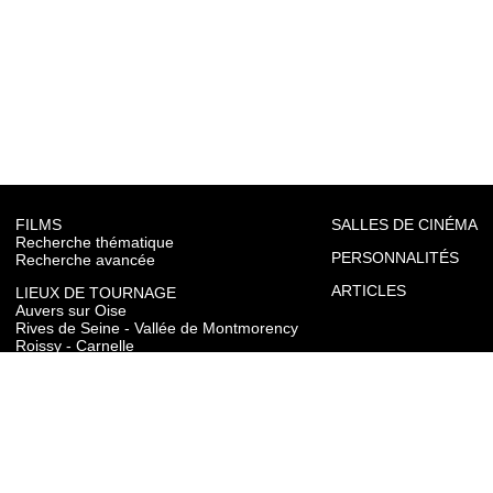
FILMS
SALLES DE CINÉMA
Recherche thématique
PERSONNALITÉS
Recherche avancée
ARTICLES
LIEUX DE TOURNAGE
Auvers sur Oise
Rives de Seine - Vallée de Montmorency
Roissy - Carnelle
Vallée de l'Oise
Vexin
Toutes les communes du département
TOURISME
Auvers sur Oise
Rives de Seine - Vallée de Montmorency
Roissy - Carnelle