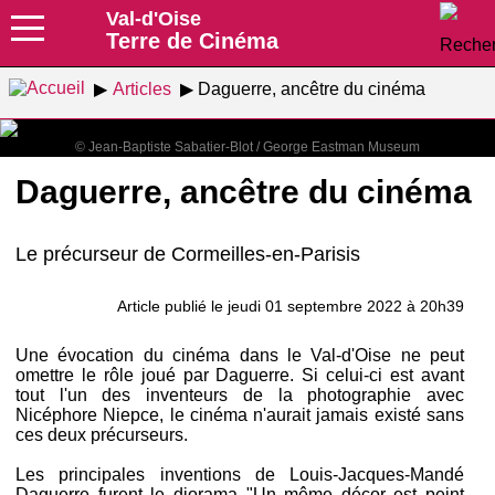
Val-d'Oise
Terre de Cinéma
Articles
Daguerre, ancêtre du cinéma
© Jean-Baptiste Sabatier-Blot / George Eastman Museum
Daguerre, ancêtre du cinéma
Le précurseur de Cormeilles-en-Parisis
Article publié le jeudi 01 septembre 2022 à 20h39
Une évocation du cinéma dans le Val-d'Oise ne peut
omettre le rôle joué par Daguerre. Si celui-ci est avant
tout l'un des inventeurs de la photographie avec
Nicéphore Niepce, le cinéma n'aurait jamais existé sans
ces deux précurseurs.
Les principales inventions de Louis-Jacques-Mandé
Daguerre furent le diorama "Un même décor est peint