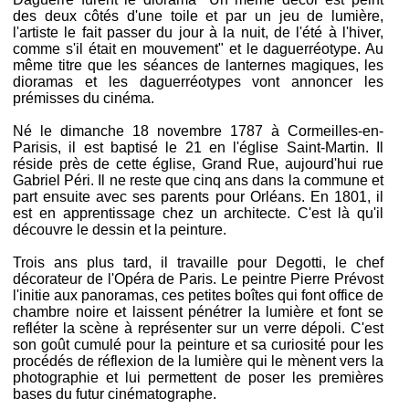
des deux côtés d'une toile et par un jeu de lumière,
l'artiste le fait passer du jour à la nuit, de l'été à l'hiver,
comme s'il était en mouvement" et le daguerréotype. Au
même titre que les séances de lanternes magiques, les
dioramas et les daguerréotypes vont annoncer les
prémisses du cinéma.
Né le dimanche 18 novembre 1787 à Cormeilles-en-
Parisis, il est baptisé le 21 en l'église Saint-Martin. Il
réside près de cette église, Grand Rue, aujourd'hui rue
Gabriel Péri. Il ne reste que cinq ans dans la commune et
part ensuite avec ses parents pour Orléans. En 1801, il
est en apprentissage chez un architecte. C'est là qu'il
découvre le dessin et la peinture.
Trois ans plus tard, il travaille pour Degotti, le chef
décorateur de l'Opéra de Paris. Le peintre Pierre Prévost
l'initie aux panoramas, ces petites boîtes qui font office de
chambre noire et laissent pénétrer la lumière et font se
refléter la scène à représenter sur un verre dépoli. C'est
son goût cumulé pour la peinture et sa curiosité pour les
procédés de réflexion de la lumière qui le mènent vers la
photographie et lui permettent de poser les premières
bases du futur cinématographe.