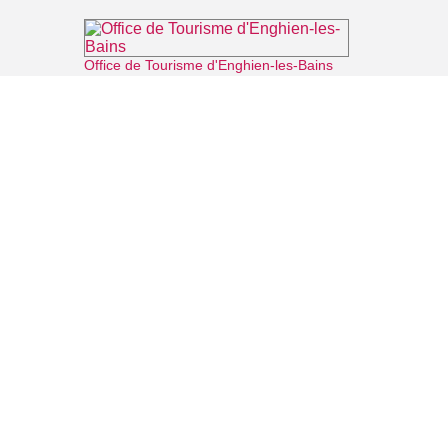
Office de Tourisme d'Enghien-les-Bains
⌖ Enghien-les-Bains
Théâtre du Casino Barrière d'Enghien-les-Bains
⌖ Enghien-les-Bains
La forêt augmentée
⌖ Montmorency