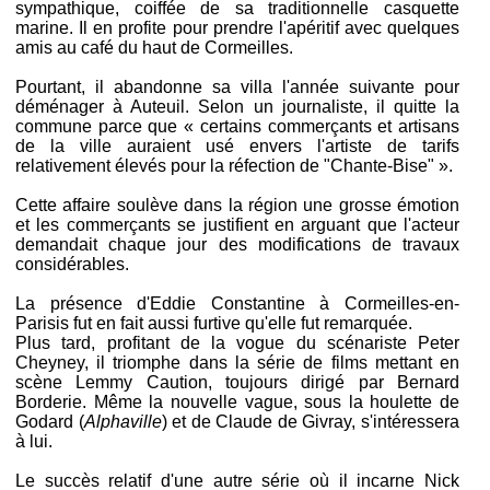
sympathique, coiffée de sa traditionnelle casquette
marine. Il en profite pour prendre l'apéritif avec quelques
amis au café du haut de Cormeilles.
Pourtant, il abandonne sa villa l'année suivante pour
déménager à Auteuil. Selon un journaliste, il quitte la
commune parce que « certains commerçants et artisans
de la ville auraient usé envers l'artiste de tarifs
relativement élevés pour la réfection de "Chante-Bise" ».
Cette affaire soulève dans la région une grosse émotion
et les commerçants se justifient en arguant que l'acteur
demandait chaque jour des modifications de travaux
considérables.
La présence d'Eddie Constantine à Cormeilles-en-
Parisis fut en fait aussi furtive qu'elle fut remarquée.
Plus tard, profitant de la vogue du scénariste Peter
Cheyney, il triomphe dans la série de films mettant en
scène Lemmy Caution, toujours dirigé par Bernard
Borderie. Même la nouvelle vague, sous la houlette de
Godard (
Alphaville
) et de Claude de Givray, s'intéressera
à lui.
Le succès relatif d'une autre série où il incarne Nick