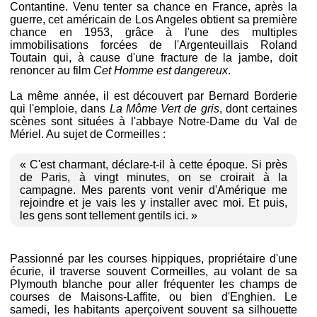
Contantine. Venu tenter sa chance en France, après la
guerre, cet américain de Los Angeles obtient sa première
chance en 1953, grâce à l'une des multiples
immobilisations forcées de l'Argenteuillais Roland
Toutain qui, à cause d'une fracture de la jambe, doit
renoncer au film
Cet Homme est dangereux
.
La même année, il est découvert par Bernard Borderie
qui l'emploie, dans
La Môme Vert de gris
, dont certaines
scènes sont situées à l'abbaye Notre-Dame du Val de
Mériel. Au sujet de Cormeilles :
« C'est charmant, déclare-t-il à cette époque. Si près
de Paris, à vingt minutes, on se croirait à la
campagne. Mes parents vont venir d'Amérique me
rejoindre et je vais les y installer avec moi. Et puis,
les gens sont tellement gentils ici. »
Passionné par les courses hippiques, propriétaire d'une
écurie, il traverse souvent Cormeilles, au volant de sa
Plymouth blanche pour aller fréquenter les champs de
courses de Maisons-Laffite, ou bien d'Enghien. Le
samedi, les habitants aperçoivent souvent sa silhouette