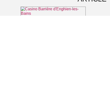
Casino Barrière d'Enghien-les-Bains
⌖ Enghien-les-Bains
Office de Tourisme d'Enghien-les-Bains
⌖ Enghien-les-Bains
La forêt augmentée
⌖ Montmorency